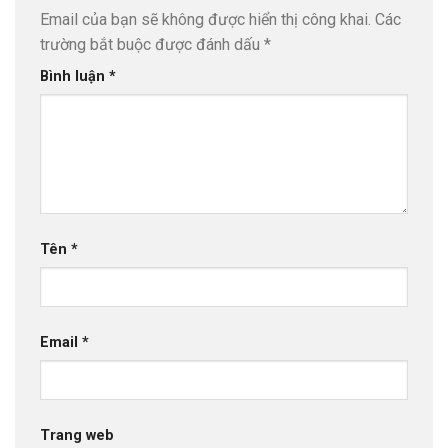
Email của bạn sẽ không được hiển thị công khai.
Các
trường bắt buộc được đánh dấu
*
Bình luận
*
Tên
*
Email
*
Trang web