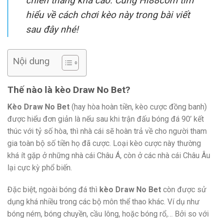
chiến thắng khá cao. Cùng Hi88com tìm
hiểu về cách chơi kèo này trong bài viết
sau đây nhé!
Nội dung
Thế nào là kèo Draw No Bet?
Kèo Draw No Bet
(hay hòa hoàn tiền, kèo cược đồng banh)
được hiểu đơn giản là nếu sau khi trận đấu bóng đá 90’ kết
thúc với tỷ số hòa, thì nhà cái sẽ hoàn trả về cho người tham
gia toàn bộ số tiền họ đã cược. Loại kèo cược này thường
khá ít gặp ở những nhà cái Châu Á, còn ở các nhà cái Châu Âu
lại cực kỳ phổ biến.
Đặc biệt, ngoài bóng đá thì
kèo Draw No Bet
còn được sử
dụng khá nhiều trong các bộ môn thể thao khác. Ví dụ như
bóng ném, bóng chuyền, cầu lông, hoặc bóng rổ,… Bởi so với