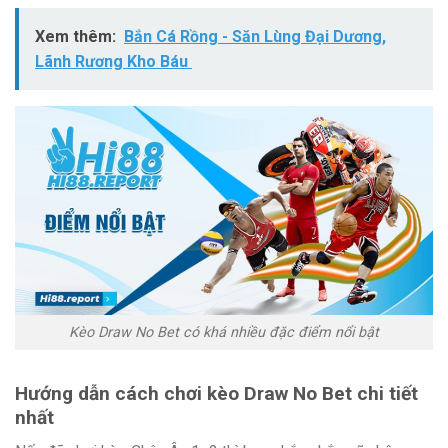
Xem thêm:
Bắn Cá Rồng - Săn Lùng Đại Dương,
Lãnh Rương Kho Báu
Kèo Draw No Bet có khá nhiều đặc điểm nổi bật
Hướng dẫn cách chơi kèo Draw No Bet chi tiết
nhất