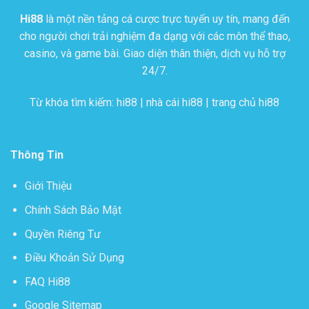
Hi88
là một nền tảng cá cược trực tuyến uy tín, mang đến
cho người chơi trải nghiệm đa dạng với các môn thể thao,
casino, và game bài. Giao diện thân thiện, dịch vụ hỗ trợ
24/7.
Từ khóa tìm kiếm: hi88 | nhà cái hi88 | trang chủ hi88
Thông Tin
Giới Thiệu
Chính Sách Bảo Mật
Quyền Riêng Tư
Điều Khoản Sử Dụng
FAQ Hi88
Google Sitemap