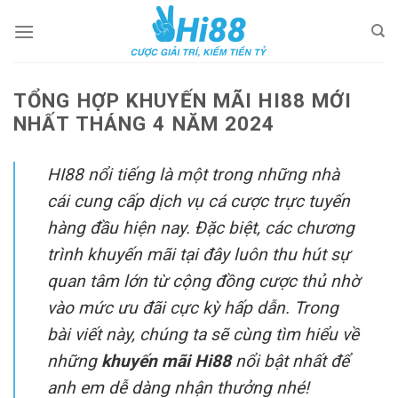
Bỏ
qua
nội
dung
TỔNG HỢP KHUYẾN MÃI HI88 MỚI
NHẤT THÁNG 4 NĂM 2024
HI88 nổi tiếng là một trong những nhà
cái cung cấp dịch vụ cá cược trực tuyến
hàng đầu hiện nay. Đặc biệt, các chương
trình khuyến mãi tại đây luôn thu hút sự
quan tâm lớn từ cộng đồng cược thủ nhờ
vào mức ưu đãi cực kỳ hấp dẫn. Trong
bài viết này, chúng ta sẽ cùng tìm hiểu về
những
khuyến mãi Hi88
nổi bật nhất để
anh em dễ dàng nhận thưởng nhé!