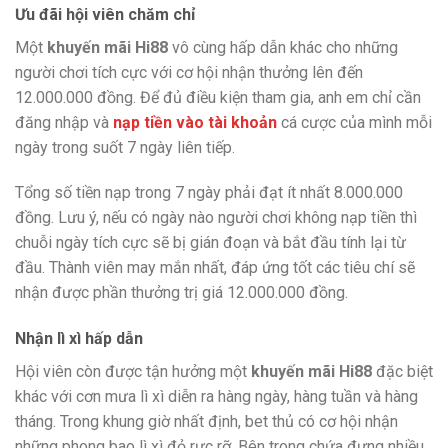
Ưu đãi hội viên chăm chỉ
Một
khuyến mãi Hi88
vô cùng hấp dẫn khác cho những
người chơi tích cực với cơ hội nhận thưởng lên đến
12.000.000 đồng. Để đủ điều kiện tham gia, anh em chỉ cần
đăng nhập và
nạp tiền vào tài khoản
cá cược của mình mỗi
ngày trong suốt 7 ngày liên tiếp.
Tổng số tiền nạp trong 7 ngày phải đạt ít nhất 8.000.000
đồng. Lưu ý, nếu có ngày nào người chơi không nạp tiền thì
chuỗi ngày tích cực sẽ bị gián đoạn và bắt đầu tính lại từ
đầu. Thành viên may mắn nhất, đáp ứng tốt các tiêu chí sẽ
nhận được phần thưởng trị giá 12.000.000 đồng.
Nhận lì xì hấp dẫn
Hội viên còn được tận hưởng một
khuyến mãi Hi88
đặc biệt
khác với cơn mưa lì xì diễn ra hàng ngày, hàng tuần và hàng
tháng. Trong khung giờ nhất định, bet thủ có cơ hội nhận
những phong bao lì xì đỏ rực rỡ. Bên trong chứa đựng nhiều