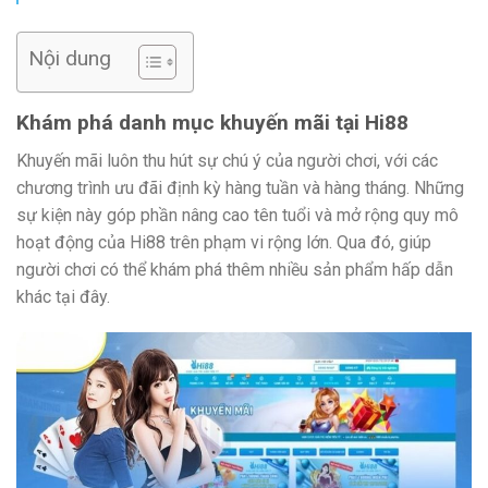
Nội dung
Khám phá danh mục khuyến mãi tại Hi88
Khuyến mãi luôn thu hút sự chú ý của người chơi, với các
chương trình ưu đãi định kỳ hàng tuần và hàng tháng. Những
sự kiện này góp phần nâng cao tên tuổi và mở rộng quy mô
hoạt động của Hi88 trên phạm vi rộng lớn. Qua đó, giúp
người chơi có thể khám phá thêm nhiều sản phẩm hấp dẫn
khác tại đây.