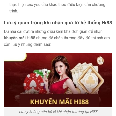
thực hiện các yêu cầu khác theo điều kiện của chương
trình.
Lưu ý quan trọng khi nhận quà từ hệ thống Hi88
Dù nhà cái đặt ra những điều kiện khá đơn giản để nhận
khuyến mãi Hi88
nhưng để nhận thưởng đầy đủ thì anh em
cần lưu ý những điểm sau:
Lưu ý không nên bỏ lỡ khi nhận thưởng tại Hi88