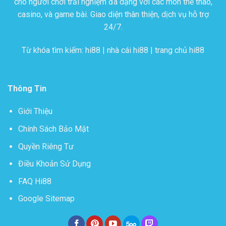
cho người chơi trải nghiệm đa dạng với các môn thể thao,
casino, và game bài. Giao diện thân thiện, dịch vụ hỗ trợ
24/7.
Từ khóa tìm kiếm: hi88 | nhà cái hi88 | trang chủ hi88
Thông Tin
Giới Thiệu
Chính Sách Bảo Mật
Quyền Riêng Tư
Điều Khoản Sử Dụng
FAQ Hi88
Google Sitemap