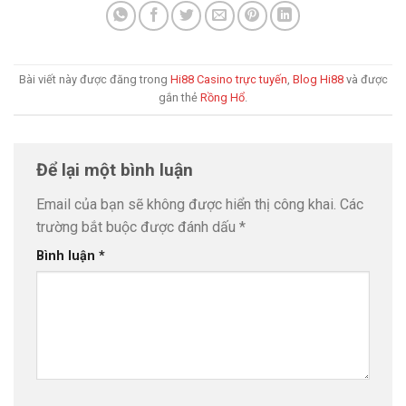
Bài viết này được đăng trong
Hi88 Casino trực tuyến
,
Blog Hi88
và được
gắn thẻ
Rồng Hổ
.
Để lại một bình luận
Email của bạn sẽ không được hiển thị công khai.
Các
trường bắt buộc được đánh dấu
*
Bình luận
*