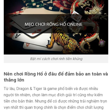
Bật mí cách chơi rinh tiền khủng
Nên chơi Rồng Hổ ở đâu để đảm bảo an toàn và
thắng lớn
Từ lâu, Dragon & Tiger là game phổ biến và được nhiều
người tín nhiệm, chọn làm mục đích giải trí cũng như kiếm
tiền cho bản thân. Nhưng để có được những trải nghiệm trọn
vẹn nhất thì quan trọng chính là chọn điểm chơi chất lượng