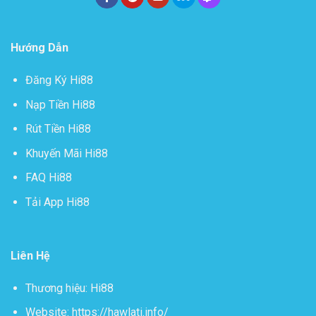
Hướng Dẫn
Đăng Ký Hi88
Nạp Tiền Hi88
Rút Tiền Hi88
Khuyến Mãi Hi88
FAQ Hi88
Tải App Hi88
Liên Hệ
Thương hiệu: Hi88
Website: https://hawlati.info/