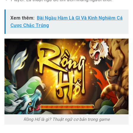
Xem thêm:
Bài Ngầu Hầm Là Gì Và Kinh Nghiệm Cá
Cược Chắc Trúng
Rồng Hổ là gì? Thuật ngữ cơ bản trong game