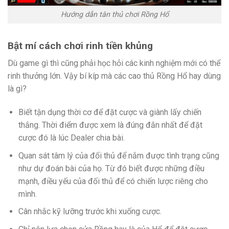
Hướng dẫn tân thủ chơi Rồng Hổ
Bật mí cách chơi rinh tiền khủng
Dù game gì thì cũng phải học hỏi các kinh nghiệm mới có thể
rinh thưởng lớn. Vậy bí kíp mà các cao thủ Rồng Hổ hay dùng
là gì?
Biết tận dụng thời cơ để đặt cược và giành lấy chiến
thắng. Thời điểm được xem là đúng đắn nhất để đặt
cược đó là lúc Dealer chia bài.
Quan sát tâm lý của đối thủ để nắm được tình trạng cũng
như dự đoán bài của họ. Từ đó biết được những điều
mạnh, điều yếu của đối thủ để có chiến lược riêng cho
mình.
Cân nhắc kỹ lưỡng trước khi xuống cược.