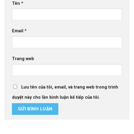
Tên
*
Email
*
Trang web
Lưu tên của tôi, email, và trang web trong trình
duyệt này cho lần bình luận kế tiếp của tôi.