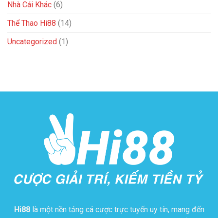
Nhà Cái Khác
(6)
Thể Thao Hi88
(14)
Uncategorized
(1)
Hi88
là một nền tảng cá cược trực tuyến uy tín, mang đến