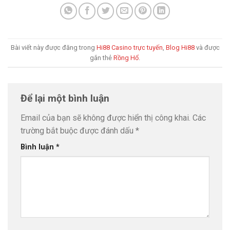
Bài viết này được đăng trong
Hi88 Casino trực tuyến
,
Blog Hi88
và được
gắn thẻ
Rồng Hổ
.
Để lại một bình luận
Email của bạn sẽ không được hiển thị công khai.
Các
trường bắt buộc được đánh dấu
*
Bình luận
*