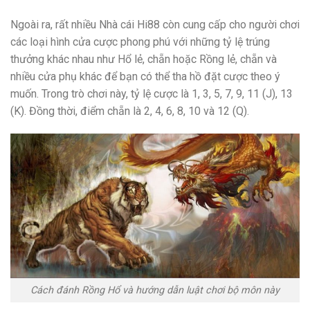
Ngoài ra, rất nhiều Nhà cái Hi88 còn cung cấp cho người chơi
các loại hình cửa cược phong phú với những tỷ lệ trúng
thưởng khác nhau như Hổ lẻ, chẵn hoặc Rồng lẻ, chẵn và
nhiều cửa phụ khác để bạn có thể tha hồ đặt cược theo ý
muốn. Trong trò chơi này, tỷ lệ cược là 1, 3, 5, 7, 9, 11 (J), 13
(K). Đồng thời, điểm chẵn là 2, 4, 6, 8, 10 và 12 (Q).
Cách đánh Rồng Hổ và hướng dẫn luật chơi bộ môn này