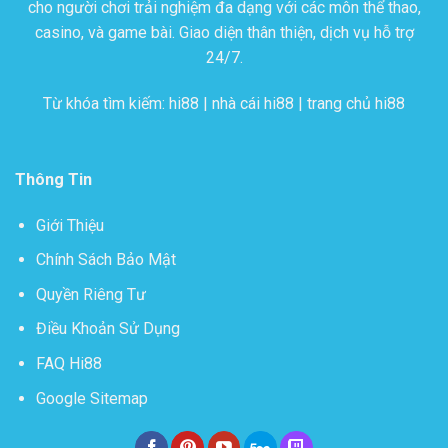
cho người chơi trải nghiệm đa dạng với các môn thể thao,
casino, và game bài. Giao diện thân thiện, dịch vụ hỗ trợ
24/7.
Từ khóa tìm kiếm: hi88 | nhà cái hi88 | trang chủ hi88
Thông Tin
Giới Thiệu
Chính Sách Bảo Mật
Quyền Riêng Tư
Điều Khoản Sử Dụng
FAQ Hi88
Google Sitemap