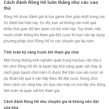
Cách đánh Rồng Hổ luôn thắng như các cao
thủ
Rồng Hổ được đánh giá là tựa game đơn giản nhất trong các
trò đánh bài hiện nay. Do đó, bạn sẽ không cần mất quá
nhiều thời gian để làm quen với bộ môn này. Tuy nhiên, nếu
muốn chiến thắng khi tham gia đặt cược thì bạn cần áp dụng
phương pháp chơi Rồng Hổ từ các chuyên gia lâu năm.
Tính toán kỹ càng trước khi tham gia chơi
Một trong những kinh nghiệm quan trọng mà bạn cần chú ý
khi chơi Rồng Hổ đó là luyện tập khả năng quan sát. Đây là
cách giúp người chơi nắm rõ được thế trận của ván cược và
dự đoán kết quả ở ván tiếp theo để đặt cược. Đừng chơi
theo cách vội vàng hay chỉ dựa vào may rủi mà hãy chủ động
tính toán và quan sát khi tham gia.
Cách đánh Rồng Hổ như chuyên gia là không nên đặt
cửa hòa