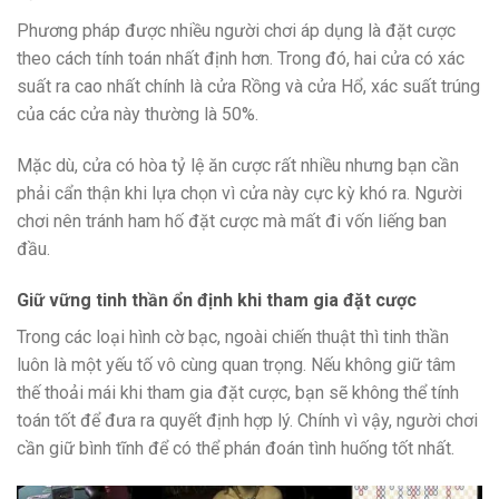
Phương pháp được nhiều người chơi áp dụng là đặt cược
theo cách tính toán nhất định hơn. Trong đó, hai cửa có xác
suất ra cao nhất chính là cửa Rồng và cửa Hổ, xác suất trúng
của các cửa này thường là 50%.
Mặc dù, cửa có hòa tỷ lệ ăn cược rất nhiều nhưng bạn cần
phải cẩn thận khi lựa chọn vì cửa này cực kỳ khó ra. Người
chơi nên tránh ham hố đặt cược mà mất đi vốn liếng ban
đầu.
Giữ vững tinh thần ổn định khi tham gia đặt cược
Trong các loại hình cờ bạc, ngoài chiến thuật thì tinh thần
luôn là một yếu tố vô cùng quan trọng. Nếu không giữ tâm
thế thoải mái khi tham gia đặt cược, bạn sẽ không thể tính
toán tốt để đưa ra quyết định hợp lý. Chính vì vậy, người chơi
cần giữ bình tĩnh để có thể phán đoán tình huống tốt nhất.