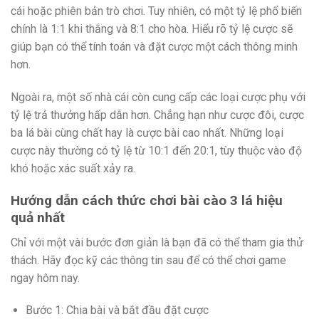
cái hoặc phiên bản trò chơi. Tuy nhiên, có một tỷ lệ phổ biến
chính là 1:1 khi thắng và 8:1 cho hòa. Hiểu rõ tỷ lệ cược sẽ
giúp bạn có thể tính toán và đặt cược một cách thông minh
hơn.
Ngoài ra, một số nhà cái còn cung cấp các loại cược phụ với
tỷ lệ trả thưởng hấp dẫn hơn. Chẳng hạn như cược đôi, cược
ba lá bài cùng chất hay là cược bài cao nhất. Những loại
cược này thường có tỷ lệ từ 10:1 đến 20:1, tùy thuộc vào độ
khó hoặc xác suất xảy ra.
Hướng dẫn cách thức chơi bài cào 3 lá hiệu
quả nhất
Chỉ với một vài bước đơn giản là bạn đã có thể tham gia thử
thách. Hãy đọc kỹ các thông tin sau để có thể chơi game
ngay hôm nay.
Bước 1: Chia bài và bắt đầu đặt cược