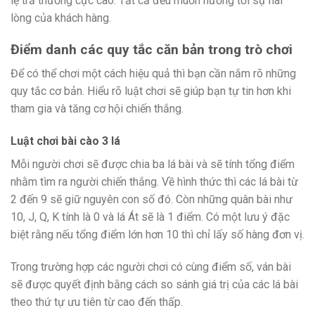
lệ trả thưởng cực cao. Tất cả đều muốn hướng tới sự hài
lòng của khách hàng.
Điểm danh các quy tắc căn bản trong trò chơi
Để có thể chơi một cách hiệu quả thì bạn cần nắm rõ những
quy tắc cơ bản. Hiểu rõ luật chơi sẽ giúp bạn tự tin hơn khi
tham gia và tăng cơ hội chiến thắng.
Luật chơi bài cào 3 lá
Mỗi người chơi sẽ được chia ba lá bài và sẽ tính tổng điểm
nhằm tìm ra người chiến thắng. Về hình thức thì các lá bài từ
2 đến 9 sẽ giữ nguyên con số đó. Còn những quân bài như
10, J, Q, K tính là 0 và lá Át sẽ là 1 điểm. Có một lưu ý đặc
biệt rằng nếu tổng điểm lớn hơn 10 thì chỉ lấy số hàng đơn vị.
Trong trường hợp các người chơi có cùng điểm số, ván bài
sẽ được quyết định bằng cách so sánh giá trị của các lá bài
theo thứ tự ưu tiên từ cao đến thấp.