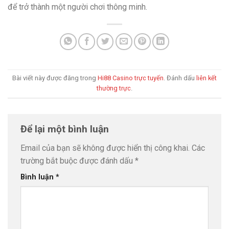
để trở thành một người chơi thông minh.
Bài viết này được đăng trong
Hi88 Casino trực tuyến
. Đánh dấu
liên kết
thường trực
.
Để lại một bình luận
Email của bạn sẽ không được hiển thị công khai.
Các
trường bắt buộc được đánh dấu
*
Bình luận
*