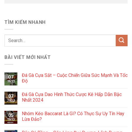
TÌM KIẾM NHANH
BÀI VIẾT MỚI NHẤT
Đá Gà Cựa Sắt – Cuộc Chiến Giữa Sức Mạnh Và Tốc
07
Độ
Th12
Đá Gà Cựa Dao Hình Thức Cược Kê Hấp Dẫn Bậc
07
Nhất 2024
Th12
Nhóm Kéo Baccarat Là Gì? Có Thực Sự Uy Tín Hay
05
Lừa Đảo?
Th12