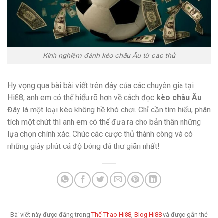
Kinh nghiệm đánh kèo châu Âu từ cao thủ
Hy vọng qua bài bài viết trên đây của các chuyên gia tại
Hi88, anh em có thể hiểu rõ hơn về cách đọc
kèo châu Âu
.
Đây là một loại kèo không hề khó chơi. Chỉ cần tìm hiểu, phân
tích một chút thì anh em có thể đưa ra cho bản thân những
lựa chọn chính xác. Chúc các cược thủ thành công và có
những giây phút cá độ bóng đá thư giãn nhất!
Bài viết này được đăng trong
Thể Thao Hi88
,
Blog Hi88
và được gắn thẻ