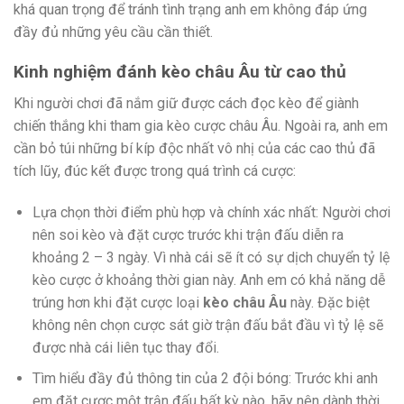
khá quan trọng để tránh tình trạng anh em không đáp ứng
đầy đủ những yêu cầu cần thiết.
Kinh nghiệm đánh kèo châu Âu từ cao thủ
Khi người chơi đã nắm giữ được cách đọc kèo để giành
chiến thắng khi tham gia kèo cược châu Âu. Ngoài ra, anh em
cần bỏ túi những bí kíp độc nhất vô nhị của các cao thủ đã
tích lũy, đúc kết được trong quá trình cá cược:
Lựa chọn thời điểm phù hợp và chính xác nhất: Người chơi
nên soi kèo và đặt cược trước khi trận đấu diễn ra
khoảng 2 – 3 ngày. Vì nhà cái sẽ ít có sự dịch chuyển tỷ lệ
kèo cược ở khoảng thời gian này. Anh em có khả năng dễ
trúng hơn khi đặt cược loại
kèo châu Âu
này. Đặc biệt
không nên chọn cược sát giờ trận đấu bắt đầu vì tỷ lệ sẽ
được nhà cái liên tục thay đổi.
Tìm hiểu đầy đủ thông tin của 2 đội bóng: Trước khi anh
em đặt cược một trận đấu bất kỳ nào, hãy nên dành thời