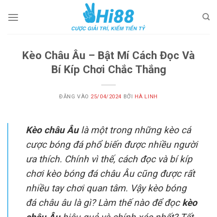
Bỏ
qua
nội
dung
Kèo Châu Âu – Bật Mí Cách Đọc Và
Bí Kíp Chơi Chắc Thắng
ĐĂNG VÀO
25/04/2024
BỞI
HÀ LINH
Kèo châu Âu
là một trong những kèo cá
cược bóng đá phổ biến được nhiều người
ưa thích. Chính vì thế, cách đọc và bí kíp
chơi kèo bóng đá châu Âu cũng được rất
nhiều tay chơi quan tâm. Vậy kèo bóng
đá châu âu là gì? Làm thế nào để đọc
kèo