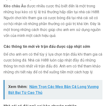
Kèo châu Âu
được nhiều cược thủ biết đến là một trong
những loại kèo có tỷ lệ trả thưởng hấp dẫn tại nhà cái Hi88.
Người chơi khi tham gia cá cược bóng đá tại nhà cái sẽ có
cơ hội nhận về những phần thưởng có giải trị khá lớn. Đây là
một trong những cách thức giúp cho anh em sử dụng nguồn
vốn của mình một cách hiệu quả.
Các thông tin mới về trận đấu được cập nhật sớm
Để cho anh em có thể tùy ý lựa chọn trận đấu khi tham gia cá
cược bóng đá. Nhà cái Hi88 luôn cập nhật đầy đủ những
thông tin mới nhất về trận đấu đó. Anh em có thể tham khảo
những chi tiết này để có thể xuống tiền một cách hợp lý.
Xem thêm:
Nắm Trọn Các Mẹo Bắn Cá Long Vương
Bất Bại Từ Cao Thủ