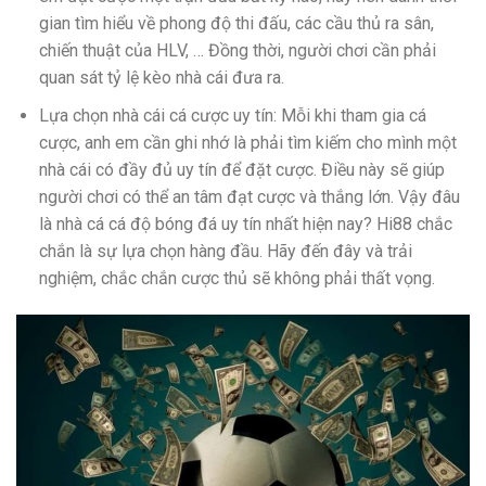
gian tìm hiểu về phong độ thi đấu, các cầu thủ ra sân,
chiến thuật của HLV, … Đồng thời, người chơi cần phải
quan sát tỷ lệ kèo nhà cái đưa ra.
Lựa chọn nhà cái cá cược uy tín: Mỗi khi tham gia cá
cược, anh em cần ghi nhớ là phải tìm kiếm cho mình một
nhà cái có đầy đủ uy tín để đặt cược. Điều này sẽ giúp
người chơi có thể an tâm đạt cược và thắng lớn. Vậy đâu
là nhà cá cá độ bóng đá uy tín nhất hiện nay? Hi88 chắc
chắn là sự lựa chọn hàng đầu. Hãy đến đây và trải
nghiệm, chắc chắn cược thủ sẽ không phải thất vọng.