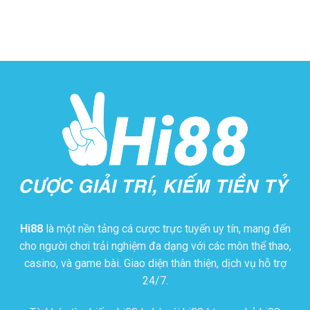
Hi88
là một nền tảng cá cược trực tuyến uy tín, mang đến
cho người chơi trải nghiệm đa dạng với các môn thể thao,
casino, và game bài. Giao diện thân thiện, dịch vụ hỗ trợ
24/7.