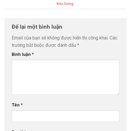
Kèo bóng
.
Để lại một bình luận
Email của bạn sẽ không được hiển thị công khai.
Các
trường bắt buộc được đánh dấu
*
Bình luận
*
Tên
*