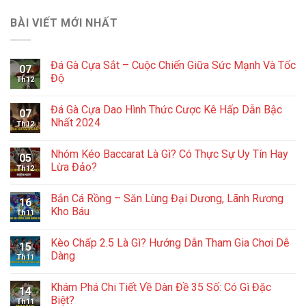
BÀI VIẾT MỚI NHẤT
Đá Gà Cựa Sắt – Cuộc Chiến Giữa Sức Mạnh Và Tốc
07
Độ
Th12
Đá Gà Cựa Dao Hình Thức Cược Kê Hấp Dẫn Bậc
07
Nhất 2024
Th12
Nhóm Kéo Baccarat Là Gì? Có Thực Sự Uy Tín Hay
05
Lừa Đảo?
Th12
Bắn Cá Rồng – Săn Lùng Đại Dương, Lãnh Rương
16
Kho Báu
Th11
Kèo Chấp 2.5 Là Gì? Hướng Dẫn Tham Gia Chơi Dễ
15
Dàng
Th11
Khám Phá Chi Tiết Về Dàn Đề 35 Số: Có Gì Đặc
14
Biệt?
Th11