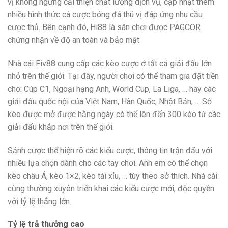
vị không ngừng cải thiện chất lượng dịch vụ, cập nhật thêm
nhiều hình thức cá cược bóng đá thú vị đáp ứng nhu cầu
cược thủ. Bên cạnh đó, Hi88 là sân chơi được PAGCOR
chứng nhận về độ an toàn và bảo mật.
Nhà cái Fiv88 cung cấp các kèo cược ở tất cả giải đấu lớn
nhỏ trên thế giới. Tại đây, người chơi có thể tham gia đặt tiền
cho: Cúp C1, Ngoại hạng Anh, World Cup, La Liga, … hay các
giải đấu quốc nội của Việt Nam, Hàn Quốc, Nhật Bản, … Số
kèo được mở được hằng ngày có thể lên đến 300 kèo từ các
giải đấu khắp nơi trên thế giới.
Sảnh cược thể hiện rõ các kiểu cược, thông tin trận đấu với
nhiều lựa chọn dành cho các tay chơi. Anh em có thể chọn
kèo châu Á, kèo 1×2, kèo tài xỉu, … tùy theo sở thích. Nhà cái
cũng thường xuyên triển khai các kiểu cược mới, độc quyền
với tỷ lệ thắng lớn.
Tỷ lệ trả thưởng cao