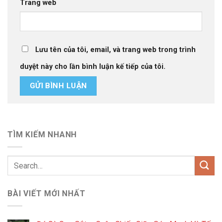
Trang web
Lưu tên của tôi, email, và trang web trong trình
duyệt này cho lần bình luận kế tiếp của tôi.
TÌM KIẾM NHANH
BÀI VIẾT MỚI NHẤT