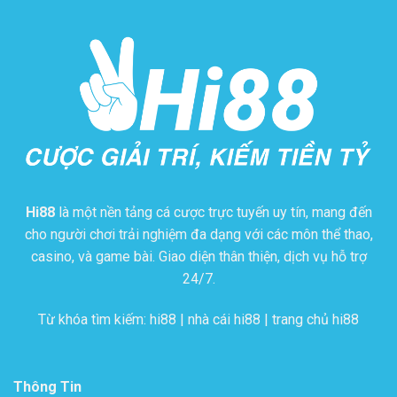
Hi88
là một nền tảng cá cược trực tuyến uy tín, mang đến
cho người chơi trải nghiệm đa dạng với các môn thể thao,
casino, và game bài. Giao diện thân thiện, dịch vụ hỗ trợ
24/7.
Từ khóa tìm kiếm: hi88 | nhà cái hi88 | trang chủ hi88
Thông Tin