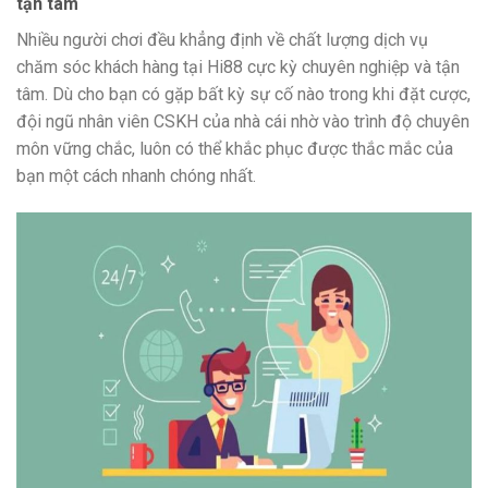
tận tâm
Nhiều người chơi đều khẳng định về chất lượng dịch vụ
chăm sóc khách hàng tại Hi88 cực kỳ chuyên nghiệp và tận
tâm. Dù cho bạn có gặp bất kỳ sự cố nào trong khi đặt cược,
đội ngũ nhân viên CSKH của nhà cái nhờ vào trình độ chuyên
môn vững chắc, luôn có thể khắc phục được thắc mắc của
bạn một cách nhanh chóng nhất.