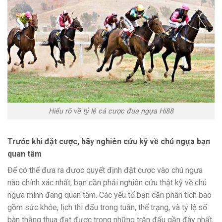
Hiểu rõ về tỷ lệ cá cược đua ngựa Hi88
Trước khi đặt cược, hãy nghiên cứu kỹ về chú ngựa bạn
quan tâm
Để có thể đưa ra được quyết định đặt cược vào chú ngựa
nào chính xác nhất, bạn cần phải nghiên cứu thật kỹ về chú
ngựa mình đang quan tâm. Các yếu tố bạn cần phân tích bao
gồm sức khỏe, lịch thi đấu trong tuần, thể trạng, và tỷ lệ số
bàn thắng thua đạt được trong những trận đấu gần đây nhất,