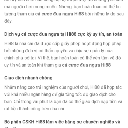
mà người chơi mong muốn. Nhưng, bạn hoàn toàn có thể tin
tưởng tham gia
cá cược đua ngựa Hi88
bởi những lý do sau
đây:
Dịch vụ cá cược đua ngựa tại Hi88 cực kỳ uy tín, an toàn
Hi88 là nhà cái đã được cấp giấy phép hoạt động hợp pháp
bởi những đơn vị có thẩm quyền và chịu sự quản lý của
chính phủ sở tại. Vì thế, bạn hoàn toàn có thể yên tâm về độ
uy tín và an toàn khi tham gia
cá cược đua ngựa Hi88
.
Giao dịch nhanh chóng
Nhằm nâng cao trải nghiệm của người chơi, Hi88 đã hợp tác
với khá nhiều ngân hàng để gia tăng tốc độ giao dịch cho
bạn. Chỉ trong vài phút là bạn đã có thể giao dịch nạp tiền và
rút tiền thành công trên nhà cái.
Bộ phận CSKH Hi88 làm việc bằng sự chuyên nghiệp và