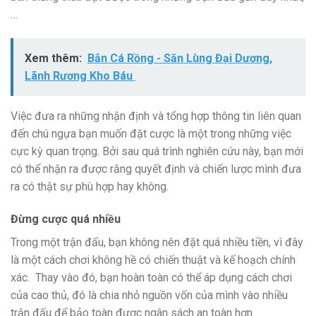
…
Xem thêm:
Bắn Cá Rồng - Săn Lùng Đại Dương,
Lãnh Rương Kho Báu
Việc đưa ra những nhận định và tổng hợp thông tin liên quan
đến chú ngựa bạn muốn đặt cược là một trong những việc
cực kỳ quan trọng. Bởi sau quá trình nghiên cứu này, bạn mới
có thể nhận ra được rằng quyết định và chiến lược mình đưa
ra có thật sự phù hợp hay không.
Đừng cược quá nhiều
Trong một trận đấu, bạn không nên đặt quá nhiều tiền, vì đây
là một cách chơi không hề có chiến thuật và kế hoạch chính
xác. Thay vào đó, bạn hoàn toàn có thể áp dụng cách chơi
của cao thủ, đó là chia nhỏ nguồn vốn của mình vào nhiều
trận đấu để bảo toàn được ngân sách an toàn hơn.