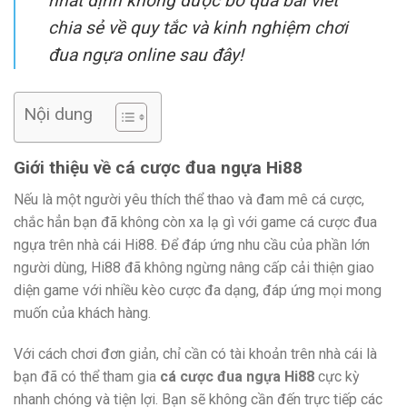
nhất định không được bỏ qua bài viết
chia sẻ về quy tắc và kinh nghiệm chơi
đua ngựa online sau đây!
Nội dung
Giới thiệu về cá cược đua ngựa Hi88
Nếu là một người yêu thích thể thao và đam mê cá cược,
chắc hẳn bạn đã không còn xa lạ gì với game cá cược đua
ngựa trên nhà cái Hi88. Để đáp ứng nhu cầu của phần lớn
người dùng, Hi88 đã không ngừng nâng cấp cải thiện giao
diện game với nhiều kèo cược đa dạng, đáp ứng mọi mong
muốn của khách hàng.
Với cách chơi đơn giản, chỉ cần có tài khoản trên nhà cái là
bạn đã có thể tham gia
cá cược đua ngựa Hi88
cực kỳ
nhanh chóng và tiện lợi. Bạn sẽ không cần đến trực tiếp các