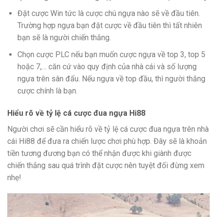
Đặt cược Win tức là cược chú ngựa nào sẽ về đầu tiên.
Trường hợp ngựa bạn đặt cược về đầu tiên thì tất nhiên
bạn sẽ là người chiến thắng.
Chọn cược PLC nếu bạn muốn cược ngựa về top 3, top 5
hoặc 7,… căn cứ vào quy định của nhà cái và số lượng
ngựa trên sân đấu. Nếu ngựa về top đầu, thì người thắng
cược chính là bạn.
Hiểu rõ về tỷ lệ cá cược đua ngựa Hi88
Người chơi sẽ cần hiểu rõ về tỷ lệ cá cược đua ngựa trên nhà
cái Hi88 để đưa ra chiến lược chơi phù hợp. Đây sẽ là khoản
tiền tương đương bạn có thể nhận được khi giành được
chiến thắng sau quá trình đặt cược nên tuyệt đối đừng xem
nhẹ!