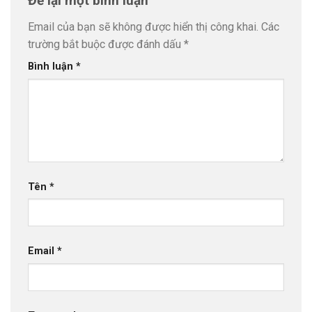
Để lại một bình luận
Email của bạn sẽ không được hiển thị công khai.
Các
trường bắt buộc được đánh dấu
*
Bình luận
*
Tên
*
Email
*